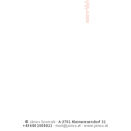
©
János Szurcsik
· A-3701 Kleinwiesendorf 31
+43 680 2008821 ·
mail@janos.at
·
www.janos.at