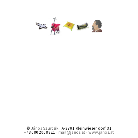
©
János Szurcsik
· A-3701 Kleinwiesendorf 31
+43 680 2008821 ·
mail@janos.at
·
www.janos.at